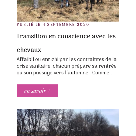
POSTED
PUBLIÉ LE
4 SEPTEMBRE 2020
ON
Transition en conscience avec les
chevaux
Affaibli ou enrichi par les contraintes de la
crise sanitaire, chacun prépare sa rentrée
ou son passage vers l’automne. Comme …
en savoir +