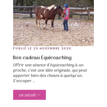
des
publications
POSTED
PUBLIÉ LE
29 NOVEMBRE 2020
ON
Bon cadeau Equicoaching
Offrir une séance d’équicoaching à un
proche, c’est une idée originale, qui peut
apporter bien des choses à quelqu’un.
S’occuper …
en savoir +