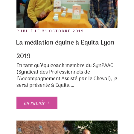
POSTED
PUBLIÉ LE
21 OCTOBRE 2019
ON
La médiation équine à Equita Lyon
2019
En tant qu’équicoach membre du SynPAAC
(Syndicat des Professionnels de
l’Accompagnement Assisté par le Cheval), je
serai présente à Equita …
en savoir +