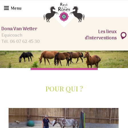
Skip
to
Menu
content
Dona Van Wetter
Les lieux
Equicoach
d’interventions
Tél. 06 07 62 45 30
POUR QUI ?