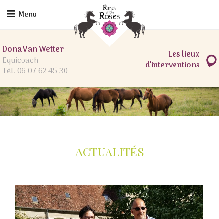
Skip
to
Menu
content
Dona Van Wetter
Les lieux
Equicoach
d’interventions
Tél. 06 07 62 45 30
ACTUALITÉS