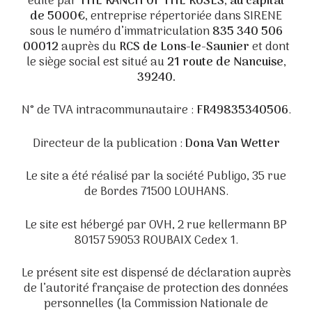
édité par
THE RANCH OF THE ROSES, au capital
de 5000€,
entreprise répertoriée dans SIRENE
sous le numéro d’immatriculation
835 340 506
00012
auprès du
RCS de Lons-le-Saunier
et dont
le siège social est situé au
21 route de Nancuise,
39240.
N° de TVA intracommunautaire :
FR49835340506
.
Directeur de la publication :
Dona Van Wetter
Le site a été réalisé par la société Publigo, 35 rue
de Bordes 71500 LOUHANS.
Le site est hébergé par OVH, 2 rue kellermann BP
80157 59053 ROUBAIX Cedex 1.
Le présent site est dispensé de déclaration auprès
de l’autorité française de protection des données
personnelles (la Commission Nationale de