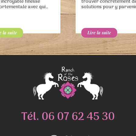
 incroyable finesse
trouver concrètement d
rtementale avec qui…
solutions pour y parveni
Tél.
06 07 62 45 30