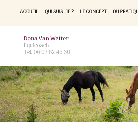
Skip
to
ACCUEIL
QUI SUIS-JE ?
LE CONCEPT
OÙ PRATIQU
content
Dona Van Wetter
Equicoach
Tél. 06 07 62 45 30