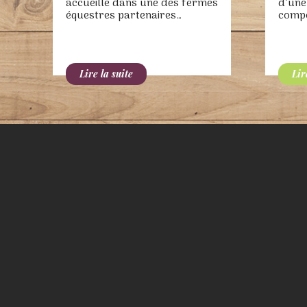
accueille dans une des fermes
d’une
équestres partenaires…
compo