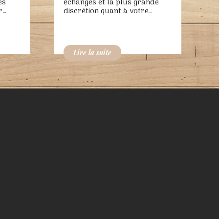
es
échanges et la plus grande
r…
discrétion quant à votre…