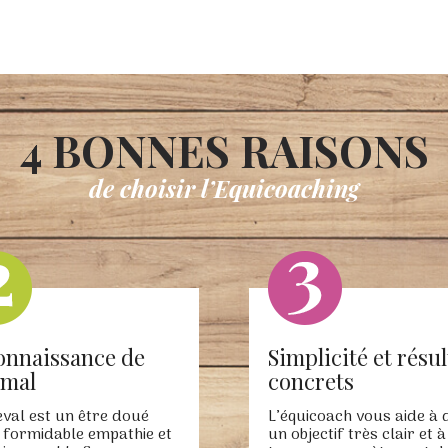
4 BONNES RAISONS
de choisir l’Equicoaching
onnaissance de
Simplicité et résul
imal
concrets
eval est un être doué
L’équicoach vous aide à d
 formidable empathie et
un objectif très clair et à