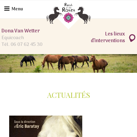
Skip
to
Menu
content
Dona Van Wetter
Les lieux
Equicoach
d’interventions
Tél. 06 07 62 45 30
ACTUALITÉS